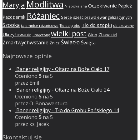
Modlitwa
Maryja
Oczekiwanie
Papież
Niepokalana
Różaniec
Pażdziernik
Serce
sześć prawd ewangelizacyjnych
Szopka
Tło do szopki
tajemnice różańcowe
ubiczowany
Tło do grobu
wielki post
Ukrzyżowanie
Zbawiciel
Wino
umęczony
Światło
Zmartwychwstanie
Święta
Znicz
Najnowsze opinie
Baner religijny - Ołtarz na Boże Ciało 17
Oceniono
5
na 5
przez Emil
Baner religijny - Ołtarz na Boże Ciało 24
Oceniono
5
na 5
przez O. Bonawentura
Baner religijny - Tło do Grobu Pańskiego 14
Oceniono
5
na 5
przez ks. Jacek
Skontaktuj się