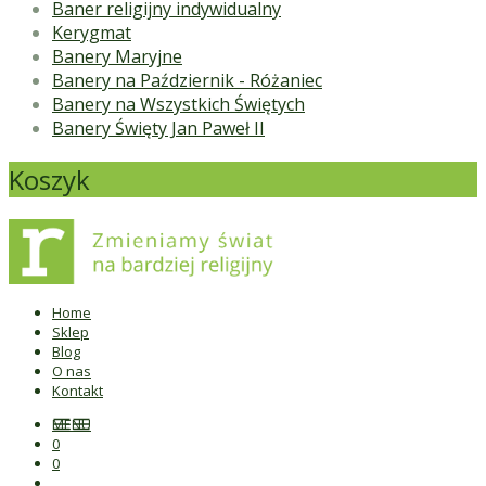
Baner religijny indywidualny
Kerygmat
Banery Maryjne
Banery na Październik - Różaniec
Banery na Wszystkich Świętych
Banery Święty Jan Paweł II
Koszyk
Home
Sklep
Blog
O nas
Kontakt
MENU
0
0