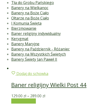
Tła do Grobu Pańskiego
Banery na Wielkanoc
Banery na Boże Ciało
Ołtarze na Boże Ciało
I Komunia Święta
Bierzmowanie
Baner religijny indywidualny
Kerygmat
Banery Maryjne
Banery na Październik - Różaniec
Banery na Wszystkich Świętych
Banery Święty Jan Paweł II
Dodaj do schowka
Baner religijny Wielki Post 44
129.00
zł
–
289.00
zł
Wybierz opcje