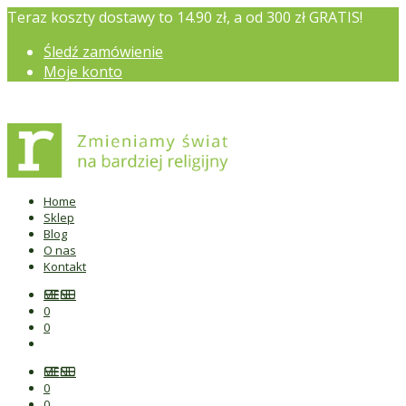
Teraz koszty dostawy to 14.90 zł, a od 300 zł GRATIS!
Śledź zamówienie
Moje konto
Home
Sklep
Blog
O nas
Kontakt
MENU
0
0
MENU
0
0