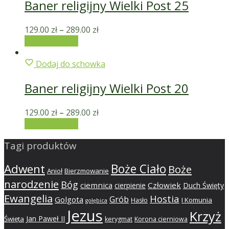
Baner religijny Wielki Post 25
129.00
zł
–
289.00
zł
Wybierz opcje
Dodaj do schowka
Baner religijny Wielki Post 20
129.00
zł
–
289.00
zł
Wybierz opcje
Tagi produktów
Adwent
Boże Ciało
Boże
Anioł
Bierzmowanie
narodzenie
Bóg
ciemnica
Człowiek
cierpienie
Duch Święty
Ewangelia
Hostia
Grób
Golgota
I Komunia
Hasło
gołębica
Jezus
Krzyż
Jan Paweł II
Święta
kerygmat
Korona cierniowa