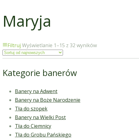
Maryja
Filtruj
Wyświetlanie 1–15 z 32 wyników
Kategorie banerów
Banery na Adwent
Banery na Boże Narodzenie
Tła do szopek
Banery na Wielki Post
Tła do Ciemnicy
Tła do Grobu Pańskiego