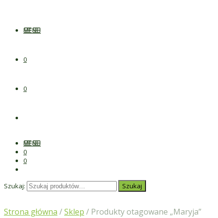
MENU
0
0
MENU
0
0
Szukaj:
Szukaj
Strona główna
/
Sklep
/ Produkty otagowane „Maryja”