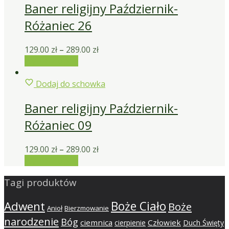
Baner religijny Październik-
Różaniec 26
129.00
zł
–
289.00
zł
Wybierz opcje
Dodaj do schowka
Baner religijny Październik-
Różaniec 09
129.00
zł
–
289.00
zł
Wybierz opcje
Tagi produktów
Adwent
Boże Ciało
Boże
Anioł
Bierzmowanie
narodzenie
Bóg
ciemnica
Człowiek
cierpienie
Duch Święty