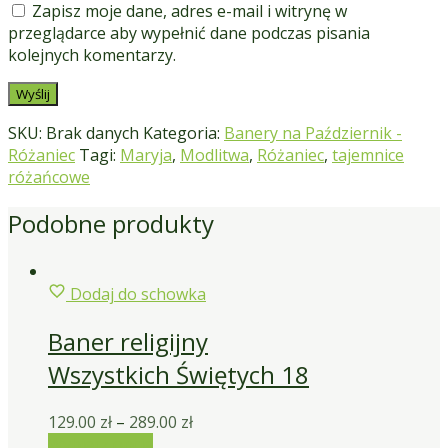
Zapisz moje dane, adres e-mail i witrynę w
przeglądarce aby wypełnić dane podczas pisania
kolejnych komentarzy.
SKU:
Brak danych
Kategoria:
Banery na Październik -
Różaniec
Tagi:
Maryja
,
Modlitwa
,
Różaniec
,
tajemnice
różańcowe
Podobne produkty
Dodaj do schowka
Baner religijny
Wszystkich Świętych 18
129.00
zł
–
289.00
zł
Wybierz opcje