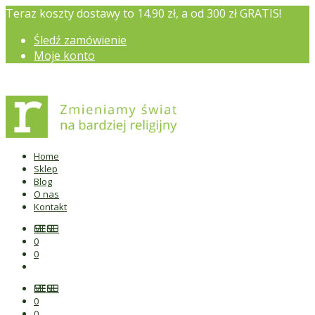
Teraz koszty dostawy to 14.90 zł, a od 300 zł GRATIS!
Śledź zamówienie
Moje konto
Home
Sklep
Blog
O nas
Kontakt
MENU
0
0
MENU
0
0