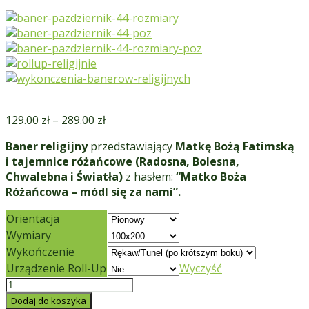
129.00
zł
–
289.00
zł
Baner religijny
przedstawiający
Matkę Bożą Fatimską
i tajemnice różańcowe (Radosna, Bolesna,
Chwalebna i Światła)
z hasłem:
“Matko Boża
Różańcowa – módl się za nami”.
Orientacja
Wymiary
Wykończenie
Urządzenie Roll-Up
Wyczyść
ilość
Baner
Dodaj do koszyka