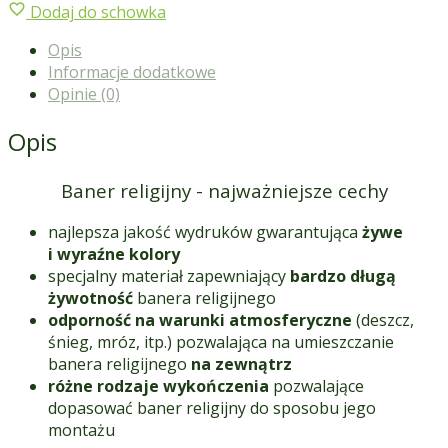
religijny
Dodaj do schowka
Październik-
Opis
Różaniec 44
Informacje dodatkowe
Opinie (0)
Opis
Baner religijny - najważniejsze cechy
najlepsza jakość wydruków gwarantująca
żywe
i wyraźne kolory
specjalny materiał zapewniający
bardzo długą
żywotność
banera religijnego
odporność na warunki atmosferyczne
(deszcz,
śnieg, mróz, itp.) pozwalająca na umieszczanie
banera religijnego
na zewnątrz
różne rodzaje wykończenia
pozwalające
dopasować baner religijny do sposobu jego
montażu