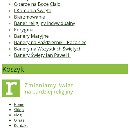
Ołtarze na Boże Ciało
I Komunia Święta
Bierzmowanie
Baner religijny indywidualny
Kerygmat
Banery Maryjne
Banery na Październik - Różaniec
Banery na Wszystkich Świętych
Banery Święty Jan Paweł II
Koszyk
Home
Sklep
Blog
O nas
Kontakt