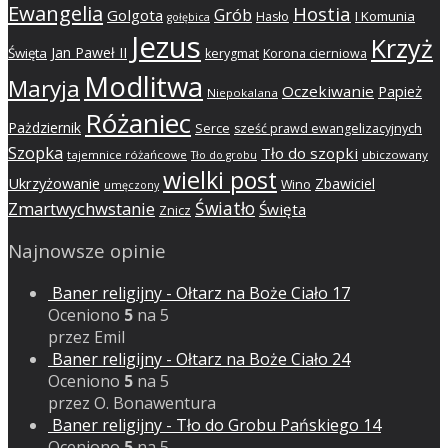
Ewangelia
Hostia
Grób
Golgota
I Komunia
Hasło
gołębica
Jezus
Krzyż
Jan Paweł II
Święta
kerygmat
Korona cierniowa
Modlitwa
Maryja
Oczekiwanie
Papież
Niepokalana
Różaniec
Pażdziernik
Serce
sześć prawd ewangelizacyjnych
Szopka
Tło do szopki
tajemnice różańcowe
ubiczowany
Tło do grobu
wielki post
Ukrzyżowanie
Zbawiciel
Wino
umęczony
Światło
Zmartwychwstanie
Święta
Znicz
Najnowsze opinie
Baner religijny - Ołtarz na Boże Ciało 17
Oceniono
5
na 5
przez Emil
Baner religijny - Ołtarz na Boże Ciało 24
Oceniono
5
na 5
przez O. Bonawentura
Baner religijny - Tło do Grobu Pańskiego 14
Oceniono
5
na 5