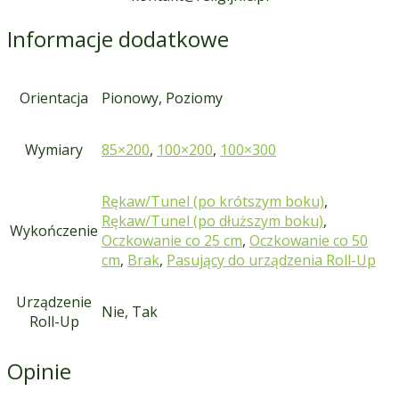
Informacje dodatkowe
Orientacja
Pionowy, Poziomy
Wymiary
85×200
,
100×200
,
100×300
Rękaw/Tunel (po krótszym boku)
,
Rękaw/Tunel (po dłuższym boku)
,
Wykończenie
Oczkowanie co 25 cm
,
Oczkowanie co 50
cm
,
Brak
,
Pasujący do urządzenia Roll-Up
Urządzenie
Nie, Tak
Roll-Up
Opinie