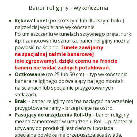
Baner religijny - wykończenia
Rękaw/Tunel
(po krótszym lub dłuższym boku) -
najczęściej wybierane wykończenie.
Po umieszczeniu w tunelach sztywnego pręta, rurki
itp. i zamocowaniu sznurka, baner religijny można
powiesić na ścianie.
Tunele zawijamy
na specjalnej taśmie banerowej
(nie zgrzewamy), dzięki czemu na froncie
baneru nie widać żadnych pofałdowań.
Oczkowanie
(co 25 lub 50 cm) - typ wykończenia
banera religijnego pozwalający na jego montaż
na ścianach lub specjalnie przygotowanych
stelażach.
Brak
- baner religijny można naciągać na wcześniej
przygotowane ramy - brzegi cięte na ostro.
Pasujący do urządzenia Roll-Up
- baner religijny
można zamontować w urządzeniu Roll-Up. Materiał
używany do produkcji jest cieńszy i posiada
specjalną powłokę nie przepuszczającą światła.