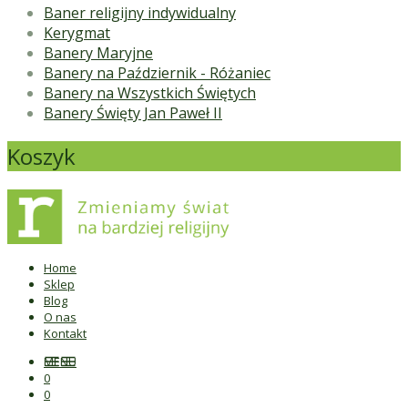
Baner religijny indywidualny
Kerygmat
Banery Maryjne
Banery na Październik - Różaniec
Banery na Wszystkich Świętych
Banery Święty Jan Paweł II
Koszyk
Home
Sklep
Blog
O nas
Kontakt
MENU
0
0