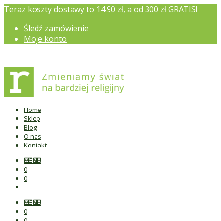
Teraz koszty dostawy to 14.90 zł, a od 300 zł GRATIS!
Śledź zamówienie
Moje konto
Home
Sklep
Blog
O nas
Kontakt
MENU
0
0
MENU
0
0