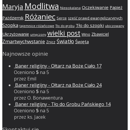
Modlitwa
Maryja
Oczekiwanie
Papież
Niepokalana
Różaniec
Pażdziernik
Serce
sześć prawd ewangelizacyjnych
Szopka
Tło do szopki
tajemnice różańcowe
ubiczowany
Tło do grobu
wielki post
Ukrzyżowanie
Zbawiciel
Wino
umęczony
Światło
Zmartwychwstanie
Święta
Znicz
Najnowsze opinie
Baner religijny - Ołtarz na Boże Ciało 17
Oceniono
5
na 5
przez Emil
Baner religijny - Ołtarz na Boże Ciało 24
Oceniono
5
na 5
przez O. Bonawentura
Baner religijny - Tło do Grobu Pańskiego 14
Oceniono
5
na 5
przez ks. Jacek
Skontaktuj się