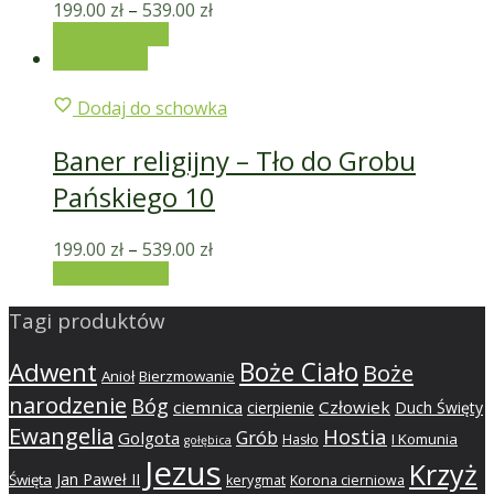
199.00
zł
–
539.00
zł
Wybierz opcje
Wyprzedaż!
Dodaj do schowka
Baner religijny – Tło do Grobu
Pańskiego 10
199.00
zł
–
539.00
zł
Wybierz opcje
Tagi produktów
Adwent
Boże Ciało
Boże
Anioł
Bierzmowanie
narodzenie
Bóg
ciemnica
Człowiek
cierpienie
Duch Święty
Ewangelia
Hostia
Grób
Golgota
I Komunia
Hasło
gołębica
Jezus
Krzyż
Jan Paweł II
Święta
kerygmat
Korona cierniowa