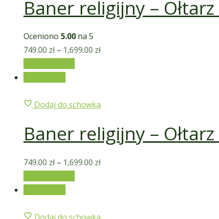
Baner religijny – Ołtar
Oceniono
5.00
na 5
749.00
zł
–
1,699.00
zł
Wybierz opcje
Wyprzedaż!
Dodaj do schowka
Baner religijny – Ołtar
749.00
zł
–
1,699.00
zł
Wybierz opcje
Wyprzedaż!
Dodaj do schowka