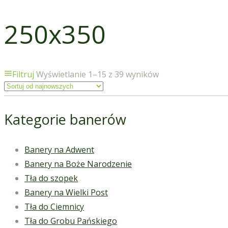
250x350
Filtruj
Wyświetlanie 1–15 z 39 wyników
Kategorie banerów
Banery na Adwent
Banery na Boże Narodzenie
Tła do szopek
Banery na Wielki Post
Tła do Ciemnicy
Tła do Grobu Pańskiego