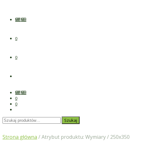
MENU
0
0
MENU
0
0
Szukaj:
Szukaj
Strona główna
/ Atrybut produktu: Wymiary / 250x350