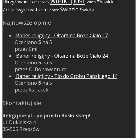
wielki post
Ukrzyżowanie
Zbawiciel
Wino
umęczony
Światło
Zmartwychwstanie
Święta
Znicz
Najnowsze opinie
Baner religijny - Ołtarz na Boże Ciało 17
Oceniono
5
na 5
przez Emil
Baner religijny - Ołtarz na Boże Ciało 24
Oceniono
5
na 5
przez O. Bonawentura
Baner religijny - Tło do Grobu Pańskiego 14
Oceniono
5
na 5
przez ks. Jacek
Skontaktuj się
Religijnie.pl - po prostu Boski sklep!
ul. Dukielska 4
35-505 Rzeszów