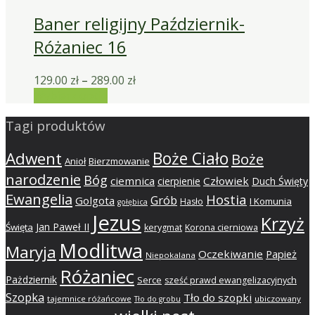
Baner religijny Październik-
Różaniec 16
129.00
zł
–
289.00
zł
Wybierz opcje
Tagi produktów
Adwent
Boże Ciało
Boże
Anioł
Bierzmowanie
narodzenie
Bóg
ciemnica
Człowiek
cierpienie
Duch Święty
Ewangelia
Hostia
Grób
Golgota
I Komunia
Hasło
gołębica
Jezus
Krzyż
Jan Paweł II
Święta
kerygmat
Korona cierniowa
Modlitwa
Maryja
Oczekiwanie
Papież
Niepokalana
Różaniec
Pażdziernik
Serce
sześć prawd ewangelizacyjnych
Szopka
Tło do szopki
tajemnice różańcowe
ubiczowany
Tło do grobu