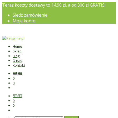
Teraz koszty dostawy to 14.90 zł, a od 300 zł GRATIS!
Śledź zamówienie
Moje konto
Home
Sklep
Blog
O nas
Kontakt
MENU
0
0
MENU
0
0