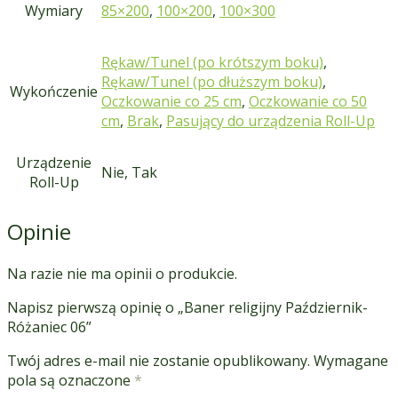
Wymiary
85×200
,
100×200
,
100×300
Rękaw/Tunel (po krótszym boku)
,
Rękaw/Tunel (po dłuższym boku)
,
Wykończenie
Oczkowanie co 25 cm
,
Oczkowanie co 50
cm
,
Brak
,
Pasujący do urządzenia Roll-Up
Urządzenie
Nie, Tak
Roll-Up
Opinie
Na razie nie ma opinii o produkcie.
Napisz pierwszą opinię o „Baner religijny Październik-
Różaniec 06”
Twój adres e-mail nie zostanie opublikowany.
Wymagane
pola są oznaczone
*