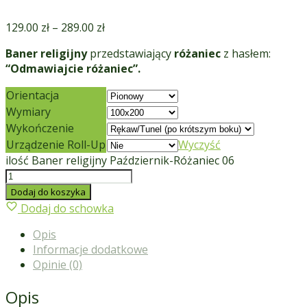
129.00
zł
–
289.00
zł
Baner religijny
przedstawiający
różaniec
z hasłem:
“Odmawiajcie różaniec”.
Orientacja
Wymiary
Wykończenie
Urządzenie Roll-Up
Wyczyść
ilość Baner religijny Październik-Różaniec 06
Dodaj do koszyka
Dodaj do schowka
Opis
Informacje dodatkowe
Opinie (0)
Opis