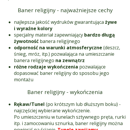
Baner religijny - najważniejsze cechy
najlepsza jakość wydruków gwarantująca
żywe
i wyraźne kolory
specjalny materiał zapewniający
bardzo długą
żywotność
banera religijnego
odporność na warunki atmosferyczne
(deszcz,
śnieg, mróz, itp.) pozwalająca na umieszczanie
banera religijnego
na zewnątrz
różne rodzaje wykończenia
pozwalające
dopasować baner religijny do sposobu jego
montażu
Baner religijny - wykończenia
Rękaw/Tunel
(po krótszym lub dłuższym boku) -
najczęściej wybierane wykończenie.
Po umieszczeniu w tunelach sztywnego pręta, rurki
itp. i zamocowaniu sznurka, baner religijny można
powiesić na ścianie.
Tunele zawijamy