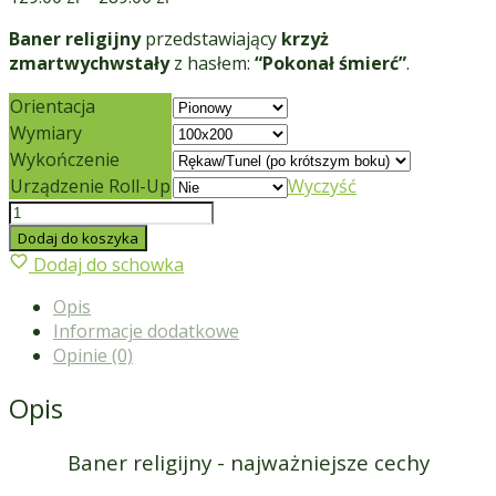
Baner religijny
przedstawiający
krzyż
zmartwychwstały
z hasłem:
“Pokonał śmierć”
.
Orientacja
Wymiary
Wykończenie
Urządzenie Roll-Up
Wyczyść
ilość
Baner
Dodaj do koszyka
religijny
Dodaj do schowka
Wielkanoc 03
Opis
Informacje dodatkowe
Opinie (0)
Opis
Baner religijny - najważniejsze cechy