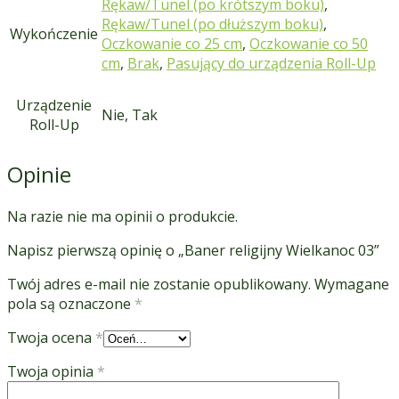
Rękaw/Tunel (po krótszym boku)
,
Rękaw/Tunel (po dłuższym boku)
,
Wykończenie
Oczkowanie co 25 cm
,
Oczkowanie co 50
cm
,
Brak
,
Pasujący do urządzenia Roll-Up
Urządzenie
Nie, Tak
Roll-Up
Opinie
Na razie nie ma opinii o produkcie.
Napisz pierwszą opinię o „Baner religijny Wielkanoc 03”
Twój adres e-mail nie zostanie opublikowany.
Wymagane
pola są oznaczone
*
Twoja ocena
*
Twoja opinia
*