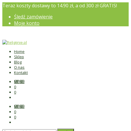
Teraz koszty dostawy to 14.90 zł, a od 300 zł GRATIS!
Śledź zamówienie
Moje konto
Home
Sklep
Blog
O nas
Kontakt
MENU
0
0
MENU
0
0