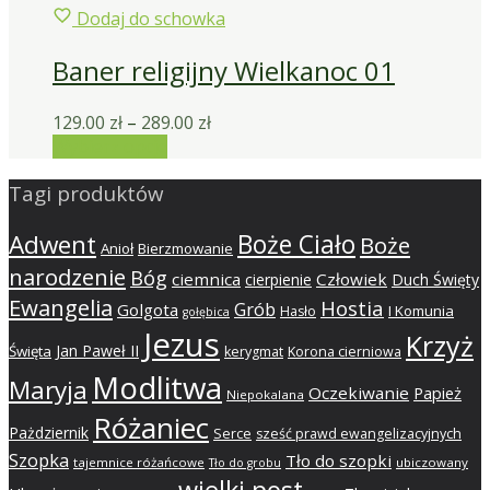
Dodaj do schowka
Baner religijny Wielkanoc 01
129.00
zł
–
289.00
zł
Wybierz opcje
Tagi produktów
Adwent
Boże Ciało
Boże
Anioł
Bierzmowanie
narodzenie
Bóg
ciemnica
Człowiek
cierpienie
Duch Święty
Ewangelia
Hostia
Grób
Golgota
I Komunia
Hasło
gołębica
Jezus
Krzyż
Jan Paweł II
Święta
kerygmat
Korona cierniowa
Modlitwa
Maryja
Oczekiwanie
Papież
Niepokalana
Różaniec
Pażdziernik
Serce
sześć prawd ewangelizacyjnych
Szopka
Tło do szopki
tajemnice różańcowe
ubiczowany
Tło do grobu
wielki post