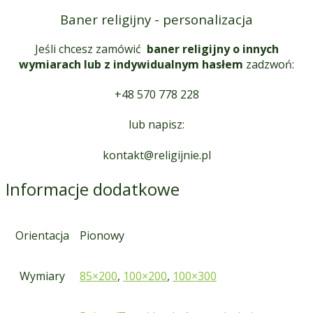
Baner religijny - personalizacja
Jeśli chcesz zamówić
baner religijny o innych
wymiarach lub z indywidualnym hasłem
zadzwoń:
+48 570 778 228
lub napisz:
kontakt@religijnie.pl
Informacje dodatkowe
Orientacja
Pionowy
Wymiary
85×200
,
100×200
,
100×300