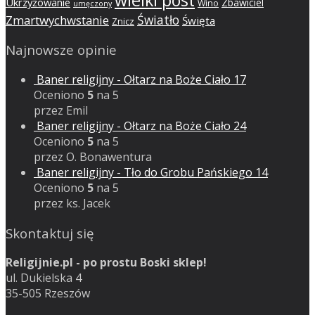
Ukrzyżowanie
Zbawiciel
Wino
umęczony
Światło
Zmartwychwstanie
Święta
Znicz
Najnowsze opinie
Baner religijny - Ołtarz na Boże Ciało 17
Oceniono
5
na 5
przez Emil
Baner religijny - Ołtarz na Boże Ciało 24
Oceniono
5
na 5
przez O. Bonawentura
Baner religijny - Tło do Grobu Pańskiego 14
Oceniono
5
na 5
przez ks. Jacek
Skontaktuj się
Religijnie.pl - po prostu Boski sklep!
ul. Dukielska 4
35-505 Rzeszów