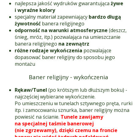
najlepsza jakość wydruków gwarantująca
żywe
i wyraźne kolory
specjalny materiał zapewniający
bardzo długą
żywotność
banera religijnego
odporność na warunki atmosferyczne
(deszcz,
śnieg, mróz, itp.) pozwalająca na umieszczanie
banera religijnego
na zewnątrz
różne rodzaje wykończenia
pozwalające
dopasować baner religijny do sposobu jego
montażu
Baner religijny - wykończenia
Rękaw/Tunel
(po krótszym lub dłuższym boku) -
najczęściej wybierane wykończenie.
Po umieszczeniu w tunelach sztywnego pręta, rurki
itp. i zamocowaniu sznurka, baner religijny można
powiesić na ścianie.
Tunele zawijamy
na specjalnej taśmie banerowej
(nie zgrzewamy), dzięki czemu na froncie
baneru nie widać żadnych pofałdowań.