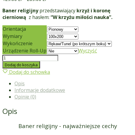
Baner religijny
przedstawiający
krzyż i koronę
cierniową
z hasłem:
“W krzyżu miłości nauka”.
Orientacja
Wymiary
Wykończenie
Urządzenie Roll-Up
Wyczyść
ilość
Baner
Dodaj do koszyka
religijny
Dodaj do schowka
Wielki Post 21
Opis
Informacje dodatkowe
Opinie (0)
Opis
Baner religijny - najważniejsze cechy