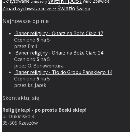
Ukrzyżowanie
Zbawiciel
Wino
umęczony
Światło
Zmartwychwstanie
Święta
Znicz
Najnowsze opinie
Baner religijny - Ołtarz na Boże Ciało 17
Oceniono
5
na 5
przez Emil
Baner religijny - Ołtarz na Boże Ciało 24
Oceniono
5
na 5
przez O. Bonawentura
Baner religijny - Tło do Grobu Pańskiego 14
Oceniono
5
na 5
przez ks. Jacek
Skontaktuj się
Religijnie.pl - po prostu Boski sklep!
ul. Dukielska 4
35-505 Rzeszów