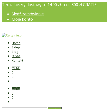
Teraz koszty dostawy to 14.90 zł, a od 300 zł GRATIS!
Śledź zamówienie
Moje konto
Home
Sklep
Blog
O nas
Kontakt
MENU
0
0
MENU
0
0