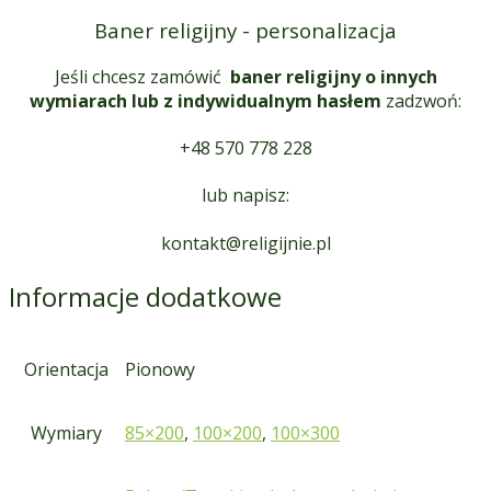
Baner religijny - personalizacja
Jeśli chcesz zamówić
baner religijny o innych
wymiarach lub z indywidualnym hasłem
zadzwoń:
+48 570 778 228
lub napisz:
kontakt@religijnie.pl
Informacje dodatkowe
Orientacja
Pionowy
Wymiary
85×200
,
100×200
,
100×300