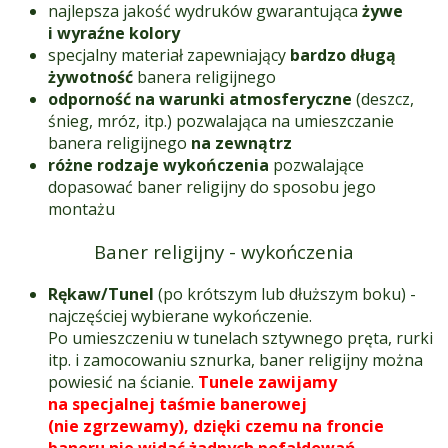
najlepsza jakość wydruków gwarantująca
żywe
i wyraźne kolory
specjalny materiał zapewniający
bardzo długą
żywotność
banera religijnego
odporność na warunki atmosferyczne
(deszcz,
śnieg, mróz, itp.) pozwalająca na umieszczanie
banera religijnego
na zewnątrz
różne rodzaje wykończenia
pozwalające
dopasować baner religijny do sposobu jego
montażu
Baner religijny - wykończenia
Rękaw/Tunel
(po krótszym lub dłuższym boku) -
najczęściej wybierane wykończenie.
Po umieszczeniu w tunelach sztywnego pręta, rurki
itp. i zamocowaniu sznurka, baner religijny można
powiesić na ścianie.
Tunele zawijamy
na specjalnej taśmie banerowej
(nie zgrzewamy), dzięki czemu na froncie
baneru nie widać żadnych pofałdowań.