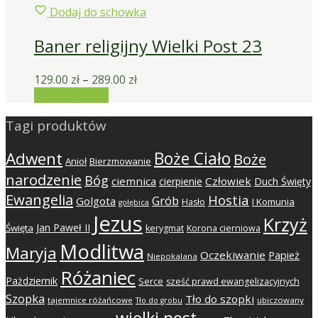
Dodaj do schowka
Baner religijny Wielki Post 23
129.00
zł
–
289.00
zł
Wybierz opcje
Tagi produktów
Adwent
Boże Ciało
Boże
Anioł
Bierzmowanie
narodzenie
Bóg
ciemnica
Człowiek
cierpienie
Duch Święty
Ewangelia
Hostia
Grób
Golgota
I Komunia
Hasło
gołębica
Jezus
Krzyż
Jan Paweł II
Święta
kerygmat
Korona cierniowa
Modlitwa
Maryja
Oczekiwanie
Papież
Niepokalana
Różaniec
Pażdziernik
Serce
sześć prawd ewangelizacyjnych
Szopka
Tło do szopki
tajemnice różańcowe
ubiczowany
Tło do grobu
wielki post