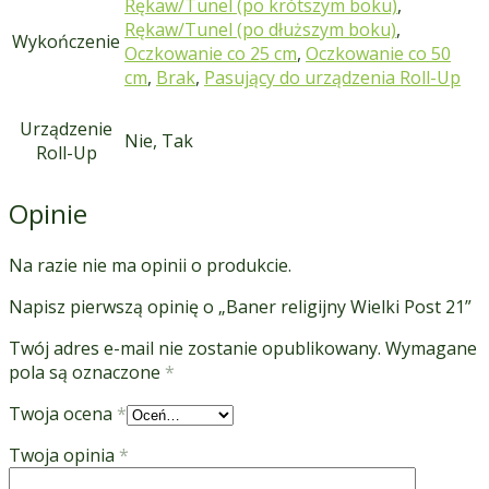
Rękaw/Tunel (po krótszym boku)
,
Rękaw/Tunel (po dłuższym boku)
,
Wykończenie
Oczkowanie co 25 cm
,
Oczkowanie co 50
cm
,
Brak
,
Pasujący do urządzenia Roll-Up
Urządzenie
Nie, Tak
Roll-Up
Opinie
Na razie nie ma opinii o produkcie.
Napisz pierwszą opinię o „Baner religijny Wielki Post 21”
Twój adres e-mail nie zostanie opublikowany.
Wymagane
pola są oznaczone
*
Twoja ocena
*
Twoja opinia
*