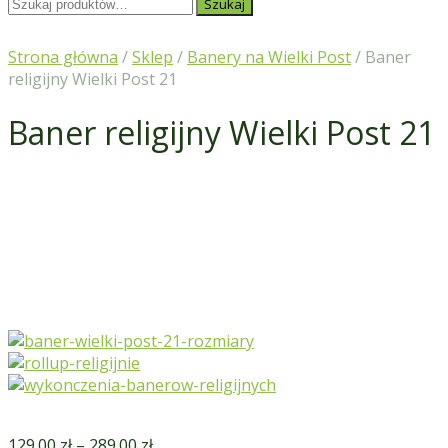
Szukaj:
Szukaj
Strona główna
/
Sklep
/
Banery na Wielki Post
/ Baner
religijny Wielki Post 21
Baner religijny Wielki Post 21
129.00
zł
–
289.00
zł