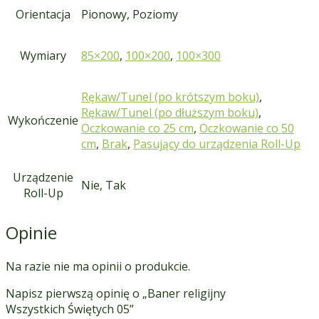
Orientacja
Pionowy, Poziomy
Wymiary
85×200
,
100×200
,
100×300
Rękaw/Tunel (po krótszym boku)
,
Rękaw/Tunel (po dłuższym boku)
,
Wykończenie
Oczkowanie co 25 cm
,
Oczkowanie co 50
cm
,
Brak
,
Pasujący do urządzenia Roll-Up
Urządzenie
Nie, Tak
Roll-Up
Opinie
Na razie nie ma opinii o produkcie.
Napisz pierwszą opinię o „Baner religijny
Wszystkich Świętych 05”