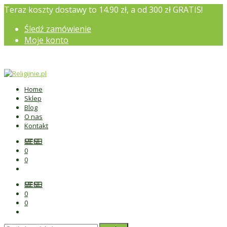
Teraz koszty dostawy to 14.90 zł, a od 300 zł GRATIS!
Śledź zamówienie
Moje konto
Home
Sklep
Blog
O nas
Kontakt
MENU
0
0
MENU
0
0