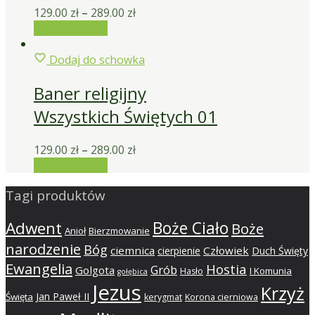
129.00
zł
–
289.00
zł
Wybierz opcje
Dodaj do schowka
Baner religijny
Wszystkich Świętych 01
129.00
zł
–
289.00
zł
Wybierz opcje
Tagi produktów
Adwent
Boże Ciało
Boże
Anioł
Bierzmowanie
narodzenie
Bóg
ciemnica
Człowiek
cierpienie
Duch Święty
Ewangelia
Hostia
Grób
Golgota
I Komunia
Hasło
gołębica
Jezus
Krzyż
Jan Paweł II
Święta
kerygmat
Korona cierniowa