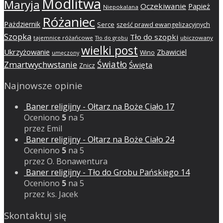
Modlitwa
Maryja
Oczekiwanie
Papież
Niepokalana
Różaniec
Pażdziernik
Serce
sześć prawd ewangelizacyjnych
Szopka
Tło do szopki
tajemnice różańcowe
ubiczowany
Tło do grobu
wielki post
Ukrzyżowanie
Zbawiciel
Wino
umęczony
Światło
Zmartwychwstanie
Święta
Znicz
Najnowsze opinie
Baner religijny - Ołtarz na Boże Ciało 17
Oceniono
5
na 5
przez Emil
Baner religijny - Ołtarz na Boże Ciało 24
Oceniono
5
na 5
przez O. Bonawentura
Baner religijny - Tło do Grobu Pańskiego 14
Oceniono
5
na 5
przez ks. Jacek
Skontaktuj się