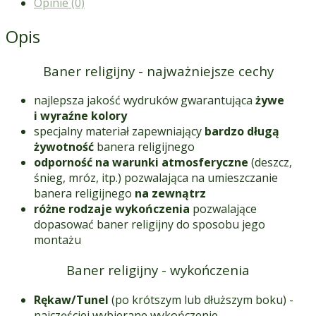
Opinie (0)
Opis
Baner religijny - najważniejsze cechy
najlepsza jakość wydruków gwarantująca
żywe
i wyraźne kolory
specjalny materiał zapewniający
bardzo długą
żywotność
banera religijnego
odporność na warunki atmosferyczne
(deszcz,
śnieg, mróz, itp.) pozwalająca na umieszczanie
banera religijnego
na zewnątrz
różne rodzaje wykończenia
pozwalające
dopasować baner religijny do sposobu jego
montażu
Baner religijny - wykończenia
Rękaw/Tunel
(po krótszym lub dłuższym boku) -
najczęściej wybierane wykończenie.