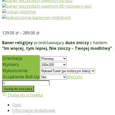
129.00
zł
–
289.00
zł
Baner religijny
przedstawiający
dużo zniczy
z hasłem:
“Im więcej, tym lepiej. Nie zniczy – Twojej modlitwy”
.
Orientacja
Wymiary
Wykończenie
Urządzenie Roll-Up
Wyczyść
ilość
Baner
Dodaj do koszyka
religijny
Dodaj do schowka
Wszystkich Świętych
Opis
05
Informacje dodatkowe