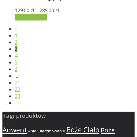
129.00
zł
–
289.00
zł
Wybierz opcje
←
1
2
3
4
5
6
…
21
22
23
→
Tagi produktów
Adwent
Boże Ciało
Boże
Anioł
Bierzmowanie