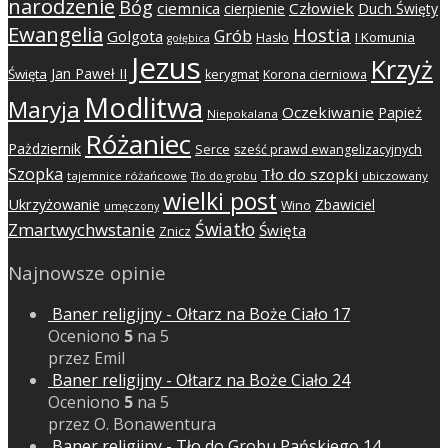
narodzenie
Bóg
ciemnica
Człowiek
cierpienie
Duch Święty
Ewangelia
Hostia
Grób
Golgota
I Komunia
Hasło
gołębica
Jezus
Krzyż
Jan Paweł II
Święta
kerygmat
Korona cierniowa
Modlitwa
Maryja
Oczekiwanie
Papież
Niepokalana
Różaniec
Pażdziernik
Serce
sześć prawd ewangelizacyjnych
Szopka
Tło do szopki
tajemnice różańcowe
ubiczowany
Tło do grobu
wielki post
Ukrzyżowanie
Zbawiciel
Wino
umęczony
Światło
Zmartwychwstanie
Święta
Znicz
Najnowsze opinie
Baner religijny - Ołtarz na Boże Ciało 17
Oceniono
5
na 5
przez Emil
Baner religijny - Ołtarz na Boże Ciało 24
Oceniono
5
na 5
przez O. Bonawentura
Baner religijny - Tło do Grobu Pańskiego 14