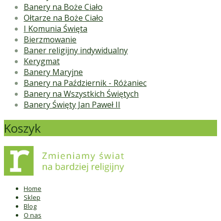
Banery na Boże Ciało
Ołtarze na Boże Ciało
I Komunia Święta
Bierzmowanie
Baner religijny indywidualny
Kerygmat
Banery Maryjne
Banery na Październik - Różaniec
Banery na Wszystkich Świętych
Banery Święty Jan Paweł II
Koszyk
Home
Sklep
Blog
O nas