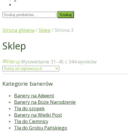
Szukaj:
Szukaj
Strona główna
/
Sklep
/ Strona 3
Sklep
Filtruj
Wyświetlanie 31–45 z 344 wyników
Kategorie banerów
Banery na Adwent
Banery na Boże Narodzenie
Tła do szopek
Banery na Wielki Post
Tła do Ciemnicy
Tła do Grobu Pańskiego