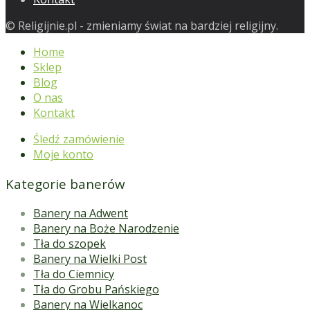
© Religijnie.pl - zmieniamy świat na bardziej religijny.
Home
Sklep
Blog
O nas
Kontakt
Śledź zamówienie
Moje konto
Kategorie banerów
Banery na Adwent
Banery na Boże Narodzenie
Tła do szopek
Banery na Wielki Post
Tła do Ciemnicy
Tła do Grobu Pańskiego
Banery na Wielkanoc