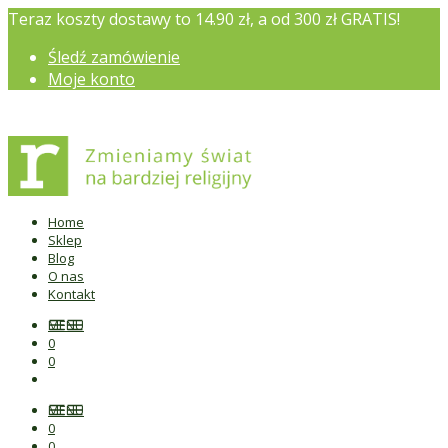
Teraz koszty dostawy to 14.90 zł, a od 300 zł GRATIS!
Śledź zamówienie
Moje konto
Home
Sklep
Blog
O nas
Kontakt
MENU
0
0
MENU
0
0