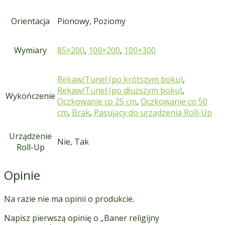
Orientacja
Pionowy, Poziomy
Wymiary
85×200
,
100×200
,
100×300
Rękaw/Tunel (po krótszym boku)
,
Rękaw/Tunel (po dłuższym boku)
,
Wykończenie
Oczkowanie co 25 cm
,
Oczkowanie co 50
cm
,
Brak
,
Pasujący do urządzenia Roll-Up
Urządzenie
Nie, Tak
Roll-Up
Opinie
Na razie nie ma opinii o produkcie.
Napisz pierwszą opinię o „Baner religijny