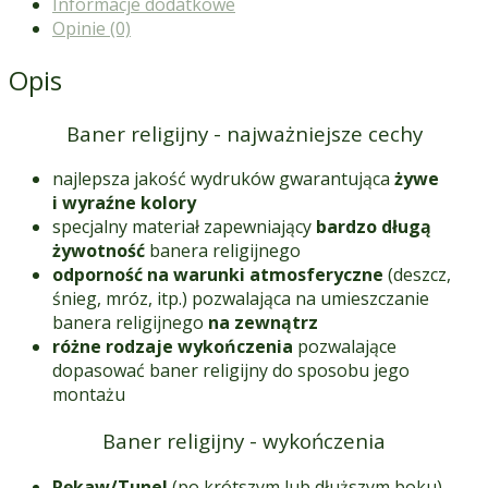
Informacje dodatkowe
Opinie (0)
Opis
Baner religijny - najważniejsze cechy
najlepsza jakość wydruków gwarantująca
żywe
i wyraźne kolory
specjalny materiał zapewniający
bardzo długą
żywotność
banera religijnego
odporność na warunki atmosferyczne
(deszcz,
śnieg, mróz, itp.) pozwalająca na umieszczanie
banera religijnego
na zewnątrz
różne rodzaje wykończenia
pozwalające
dopasować baner religijny do sposobu jego
montażu
Baner religijny - wykończenia
Rękaw/Tunel
(po krótszym lub dłuższym boku) -