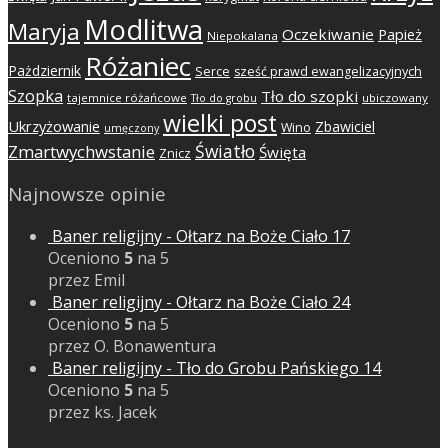
Modlitwa
Maryja
Oczekiwanie
Papież
Niepokalana
Różaniec
Pażdziernik
Serce
sześć prawd ewangelizacyjnych
Szopka
Tło do szopki
tajemnice różańcowe
ubiczowany
Tło do grobu
wielki post
Ukrzyżowanie
Zbawiciel
Wino
umęczony
Światło
Zmartwychwstanie
Święta
Znicz
Najnowsze opinie
Baner religijny - Ołtarz na Boże Ciało 17
Oceniono
5
na 5
przez Emil
Baner religijny - Ołtarz na Boże Ciało 24
Oceniono
5
na 5
przez O. Bonawentura
Baner religijny - Tło do Grobu Pańskiego 14
Oceniono
5
na 5
przez ks. Jacek