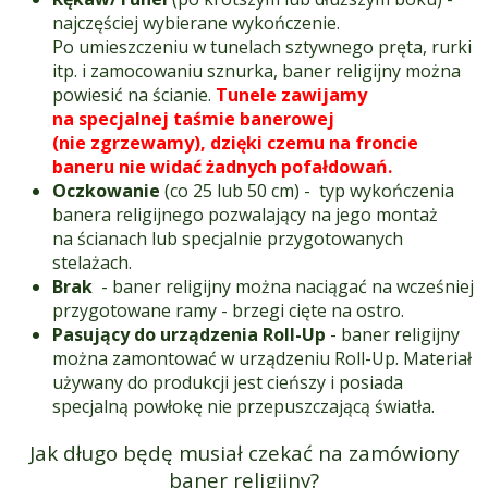
najczęściej wybierane wykończenie.
Po umieszczeniu w tunelach sztywnego pręta, rurki
itp. i zamocowaniu sznurka, baner religijny można
powiesić na ścianie.
Tunele zawijamy
na specjalnej taśmie banerowej
(nie zgrzewamy), dzięki czemu na froncie
baneru nie widać żadnych pofałdowań.
Oczkowanie
(co 25 lub 50 cm) - typ wykończenia
banera religijnego pozwalający na jego montaż
na ścianach lub specjalnie przygotowanych
stelażach.
Brak
- baner religijny można naciągać na wcześniej
przygotowane ramy - brzegi cięte na ostro.
Pasujący do urządzenia Roll-Up
- baner religijny
można zamontować w urządzeniu Roll-Up. Materiał
używany do produkcji jest cieńszy i posiada
specjalną powłokę nie przepuszczającą światła.
Jak długo będę musiał czekać na zamówiony
baner religijny?