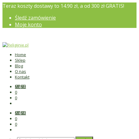
Teraz koszty dostawy to 14.90 zł, a od 300 zł GRATIS!
Śledź zamówienie
Moje konto
Home
Sklep
Blog
O nas
Kontakt
MENU
0
0
MENU
0
0