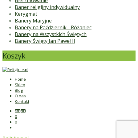
Bierzmowanie
Baner religijny indywidualny
Kerygmat
Banery Maryjne
Banery na Październik - Różaniec
Banery na Wszystkich Świętych
Banery Święty Jan Paweł II
Koszyk
Home
Sklep
Blog
O nas
Kontakt
MENU
0
0
Religijnie.pl