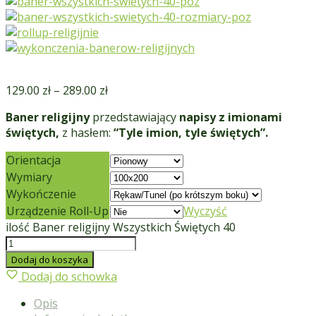
129.00
zł
–
289.00
zł
Baner religijny
przedstawiający
napisy z imionami
świętych,
z hasłem:
“Tyle imion, tyle świętych”.
Orientacja
Wymiary
Wykończenie
Urządzenie Roll-Up
Wyczyść
ilość Baner religijny Wszystkich Świętych 40
Dodaj do koszyka
Dodaj do schowka
Opis