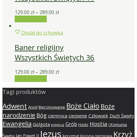
129.00
zł
–
289.00
zł
Wybierz opcje
Dodaj do schowka
Baner religijny
Wszystkich Świętych 36
129.00
zł
–
289.00
zł
Wybierz opcje
Tagi produktów
Adwent
Boże Ciało
Boże
Anioł
Bierzmowanie
narodzenie
Bóg
ciemnica
Człowiek
cierpienie
Duch Święty
Ewangelia
Hostia
Grób
Golgota
I Komunia
Hasło
gołębica
Jezus
Krzyż
Jan Paweł II
Święta
kerygmat
Korona cierniowa